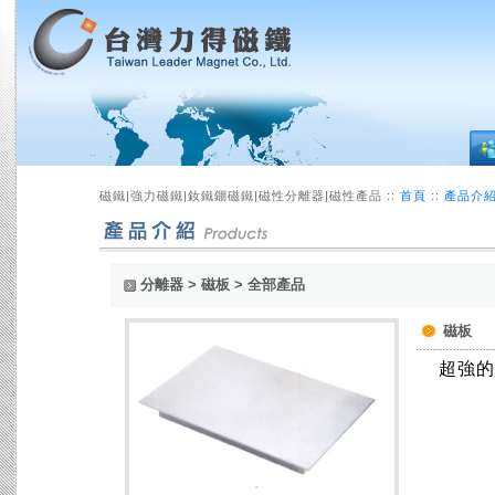
磁鐵|強力磁鐵|釹鐵錋磁鐵|磁性分離器|磁性產品 ::
首頁
::
產品介
分離器 > 磁板 > 全部產品
磁板
超強的