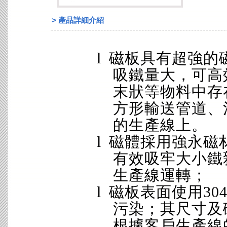
>
產品詳細介紹
l
磁板具有超強的
吸鐵量大，可高
末狀等物料中存
方形輸送管道、
的生產線上。
l
磁體採用強永磁
有效吸牢大小鐵
生產線運轉；
l
磁板表面使用
304
污染；其尺寸及
根據客戶生產線